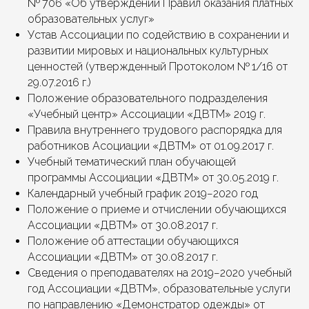
№ 706 «Об утверждении Правил оказания платных
НАШ МЕНЕДЖЕР СВЯЖЕТСЯ С ВАМИ
В БЛИЖАЙШЕЕ ВРЕМЯ И ПРОКОНСУЛЬТИРУЕТ
образовательных услуг»
ВАС.
Устав Ассоциации по содействию в сохранении и
развитии мировых и национальных культурных
Ваше имя
ценностей (утвержденный Протоколом № 1/16 от
29.07.2016 г.)
+7
Положение образовательного подразделения
«Учебный центр» Ассоциации «ДВТМ» 2019 г.
Правила внутреннего трудового распорядка для
Ваш e-mail
работников Асоциации «ДВТМ» от 01.09.2017 г.
Учебный тематический план обучающей
Я согласен(а) на обработку моих
персональных данных и ознакомлен(а) с
программы Ассоциации «ДВТМ» от 30.05.2019 г.
политикой конфиденциальности
.
Календарный учебный график 2019−2020 год
Положение о приеме и отчислении обучающихся
ОТПРАВИТЬ ЗАЯВКУ НА
КОНСУЛЬТАЦИЮ
Ассоциации «ДВТМ» от 30.08.2017 г.
Положение об аттестации обучающихся
Ассоциации «ДВТМ» от 30.08.2017 г.
Сведения о преподавателях на 2019−2020 учебный
год Ассоциации «ДВТМ», образовательные услуги
по направлению «Демонстратор одежды» от