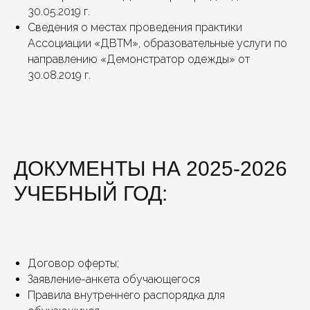
30.05.2019 г.
Сведения о местах проведения практики
Ассоциации «ДВТМ», образовательные услуги по
направлению «Демонстратор одежды» от
30.08.2019 г.
НАВИГАЦИЯ
Модельное агентство
Детский курс
Организация
Подростковый курс
мероприятий
Профессиональное
образование
Школа моделей
Наши звёзды и победы
Журнал PROMODELS
ДОКУМЕНТЫ НА 2025-2026
Контакты
Фотостудия
УЧЕБНЫЙ ГОД:
КОНТАКТЫ
г. Хабаровск,
karpus_anna@mail.ru
ул. Волочаевская,
Вконтакте school
д. 153, ежедневно
Договор оферты;
Вконтакте АK modeling
с 13:00 до 20:00
Заявление-анкета обучающегося
academy ( Москва)
+7 (4212) 41-07-40
Правила внутреннего распорядка для
Telegram
+7 (924) 213-96-56