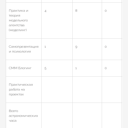
Практика и
4
8
0
12
теория
модельного
агентства
(моделинг)
Самопрезентация
1
9
0
10
и психология
СММ Блогинг
5
1
0
6
Практическая
2
работа на
проектах
Всего
16
астрономических
часа