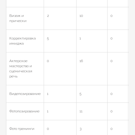
Визаж и
2
10
0
12
прически
Корректировка
5
1
0
6
имиджа
Актерское
0
16
0
16
мастерство и
сценическая
речь
Видепозирование
1
5
0
6
Фотопозирование
1
11
0
12
Фото тренинги
0
3
0
3