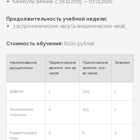
Каникулы зимние: с 28.12.2025 — 07.01.2026.
Продолжительность учебной недели:
3 астрономических часа (4 академических часа).
Стоимость обучения:
6000 рублей
Наименование
Теоретические
Практические
Экзамен
В
дисциплины
занятия, кол-во
занятия, кол-
часов
во часов
Дефиле
1
29.5
1
31
Манекенная
0
19,5
1
20
пластика
Корректировка
0
6
0
6
тела